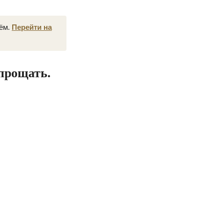
нём.
Перейти на
прощать.