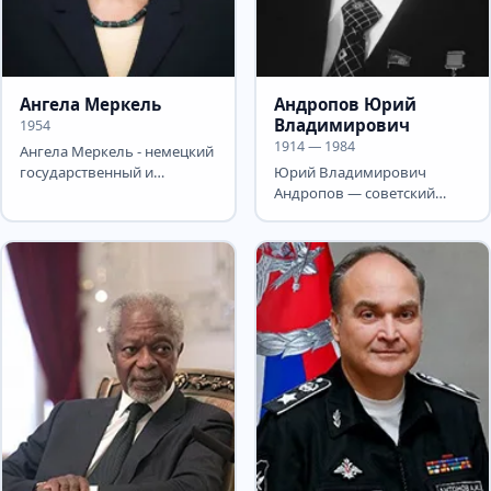
Ангела Меркель
Андропов Юрий
Владимирович
1954
1914 — 1984
Ангела Меркель - немецкий
государственный и
Юрий Владимирович
политический деятель,
Андропов — советский
учёный-физикохимик. С
политический и
22...
государственный деятель,
Генеральный...