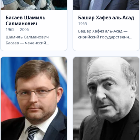
Басаев Шамиль
Башар Хафез аль-Асад
Салманович
1965
1965 — 2006
Башар Хафез аль-Асад —
Шамиль Салманович
сирийский государственный
Басаев — чеченский
и политический деятель,
полевой командир,
действующий президент...
активный участник двух
чеченских войн,...