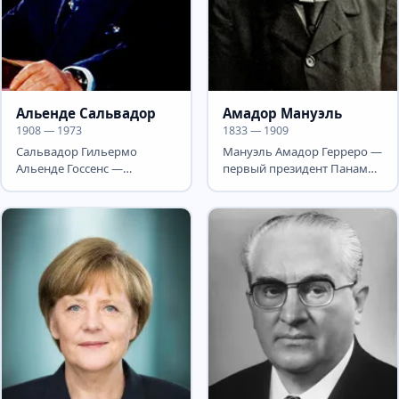
Альенде Сальвадор
Амадор Мануэль
1908 — 1973
1833 — 1909
Сальвадор Гильермо
Мануэль Амадор Герреро —
Альенде Госсенс —
первый президент Панамы,
чилийский
по первоначальной
государственный и
специальности врач.
политический деятель,
Родился...
президент...