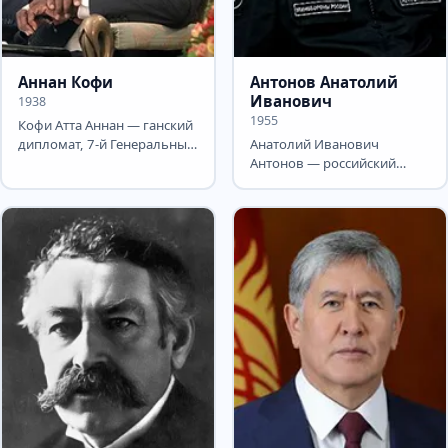
Аннан Кофи
Антонов Анатолий
Иванович
1938
1955
Кофи Атта Аннан — ганский
дипломат, 7-й Генеральный
Анатолий Иванович
секретарь Организации
Антонов — российский
объединённых наций...
государственный деятель и
дипломат. Чрезвычайный
и...