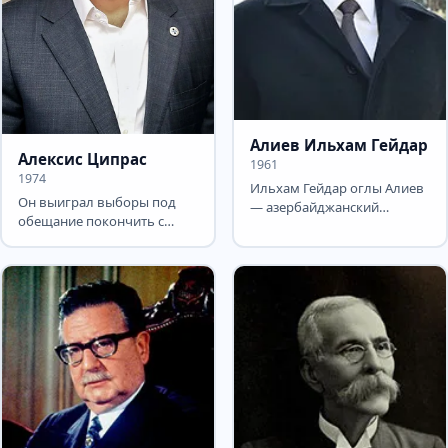
Алиев Ильхам Гейдар
Алексис Ципрас
1961
1974
Ильхам Гейдар оглы Алиев
Он выиграл выборы под
— азербайджанский
обещание покончить с
государственный и
жёсткой экономией — и
политический деятель,
через полгода подписал
действующий...
третий...