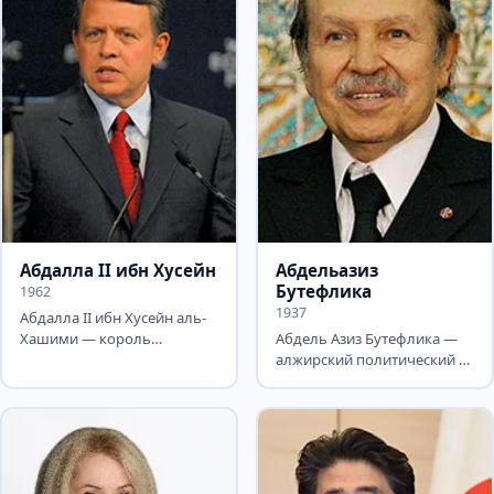
Абдалла II ибн Хусейн
Абдельазиз
Бутефлика
1962
1937
Абдалла II ибн Хусейн аль-
Хашими — король
Абдель Азиз Бутефлика —
Иордании с 1999 года, сын
алжирский политический и
короля Хусейна ибн Талала.
государственный деятель,
В...
президент Алжира с...