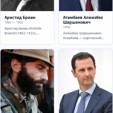
Аристид Бриан
Атамбаев Алмазбек
Шаршенович
1862 — 1932
1956
Аристид Бриан (Aristide
Briand) (1862-1932),
Алмазбек Шаршенович
премьер-министр Франции.
Атамбаев — киргизский
Родился 28 марта 1862
государственный и
года...
политический деятель,
действующий...