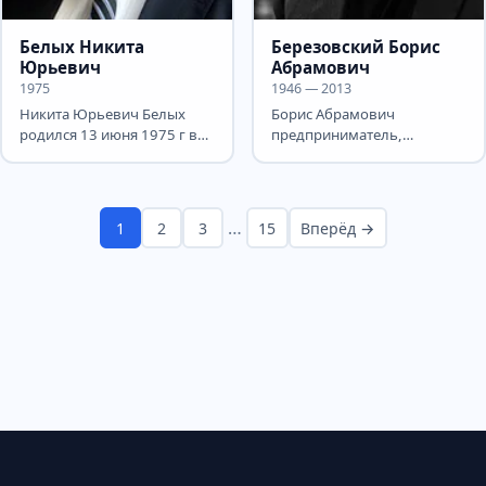
Белых Никита
Березовский Борис
Юрьевич
Абрамович
1975
1946 — 2013
Никита Юрьевич Белых
Борис Абрамович
родился 13 июня 1975 г в
предприниматель,
Перми. Отец – кандидат
государственный и
технических наук,
политический деятель, с
главный...
2000 года до конца...
…
1
2
3
15
Вперёд →