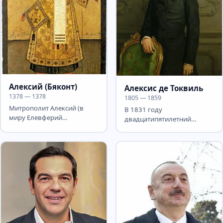
Алексий (Бяконт)
Алексис де Токвиль
1378 — 1378
1805 — 1859
Митрополит Алексий (в
В 1831 году
миру Елевферий
двадцатипятилетний
Фёдорович Бяконт; между
французский аристократ
1292—1305, Москва — 12
отправился в Америку
февраля...
изучать...