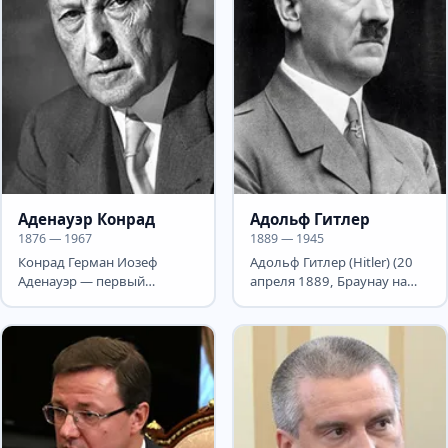
Аденауэр Конрад
Адольф Гитлер
1876 — 1967
1889 — 1945
Конрад Герман Иозеф
Адольф Гитлер (Hitler) (20
Аденауэр — первый
апреля 1889, Браунау на
федеральный канцлер ФРГ
Инне, Австро-Венгрия - 30
(1949—1963). Ушёл в
апреля 1945,...
отставку в 87...