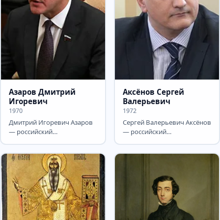
Азаров Дмитрий
Аксёнов Сергей
Игоревич
Валерьевич
1970
1972
Дмитрий Игоревич Азаров
Сергей Валерьевич Аксёнов
— российский
— российский
политический и
государственный и
государственный деятель.
политический деятель.
Исполняющий...
Глава Республики...