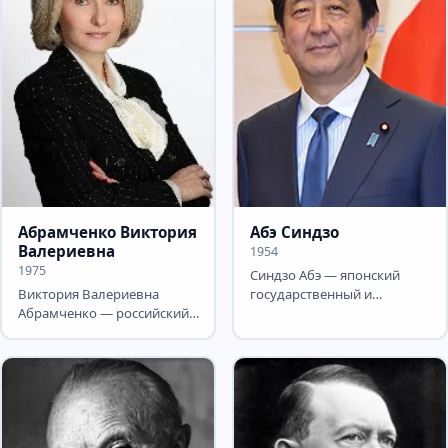
Абрамченко Виктория
Абэ Синдзо
Валериевна
1954
1975
Синдзо Абэ — японский
Виктория Валериевна
государственный и
Абрамченко — российский
политический деятель, 90-й
государственный и
Премьер-министр Японии
политический деятель,
в...
экономист....