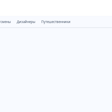
тсмены
Дизайнеры
Путешественники
Монархи
Психоло