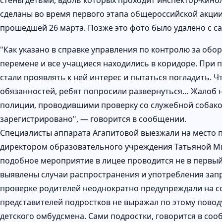
стены детьми, вдоль которых проходит инспектор-кино
сделаны во время первого этапа общероссийской акции
прошедшей 26 марта. Позже это фото было удалено с с
"Как указано в справке управления по контролю за обо
перемене и все учащиеся находились в коридоре. При 
стали проявлять к ней интерес и пытаться погладить. 
обязанностей, ребят попросили развернуться… Жалоб 
полиции, проводившими проверку со служебной собакой
зарегистрировано", — говорится в сообщении.
Специалисты аппарата Агапитовой выезжали на место 
директором образовательного учреждения Татьяной Ми
подобное мероприятие в лицее проводится не в первый
выявлены случаи распространения и употребления за
проверке родителей неоднократно предупреждали на со
представителей подростков не выражал по этому повод
детского омбудсмена. Сами подростки, говорится в со