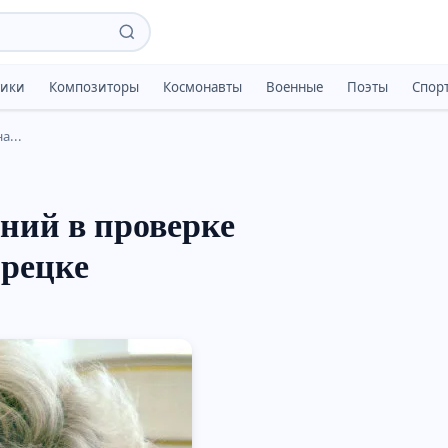
тики
Композиторы
Космонавты
Военные
Поэты
Спор
а...
ний в проверке
орецке