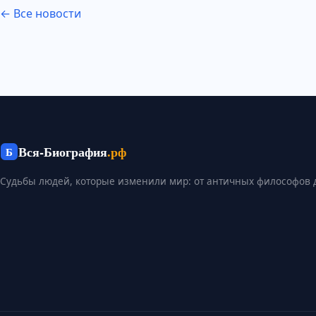
← Все новости
Вся-Биография
.рф
Б
Судьбы людей, которые изменили мир: от античных философов 