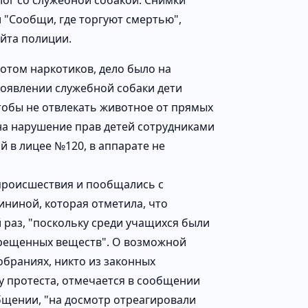
лог со служебной собакой. Снимки
 "Сообщи, где торгуют смертью",
айта полиции.
ротом наркотиков, дело было на
появлении служебной собаки дети
Чтобы не отвлекать животное от прямых
на нарушение прав детей сотрудниками
 в лицее №120, в аппарате не
происшествия и пообщались с
ниной, которая отметила, что
 раз, "поскольку среди учащихся были
прещенных веществ". О возможной
браниях, никто из законных
у протеста, отмечается в сообщении
общении, "на досмотр отреагировали