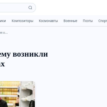
тики
Композиторы
Космонавты
Военные
Поэты
Спор
 о...
ему возникли
ах