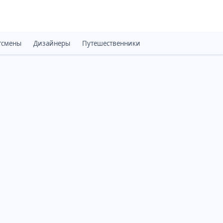
тсмены
Дизайнеры
Путешественники
Монархи
Психоло