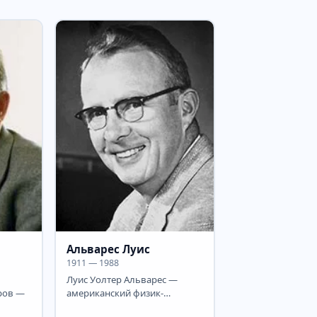
Альварес Луис
1911 — 1988
Луис Уолтер Альварес —
ров —
американский физик-
экспериментатор. Член НАН