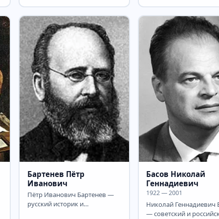
строитель, управляющий
авиаконструктор, докт
трестом «Магнитострой»,
технических наук (1960)
Челябинская...
Бартенев Пётр
Басов Николай
Иванович
Геннадиевич
1922 — 2001
Пётр Иванович Бартенев —
русский историк и
Николай Геннадиевич 
литературовед, зачинатель
— советский и российс