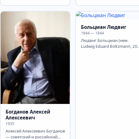
(с 1890). Один...
июля] 1854, Москва — 16 ма
1934, Пулково) —...
Больцман Людвиг
1844 — 1844
Людвиг Больцман (нем.
Ludwig Eduard Boltzmann, 20
февраля 1844, Вена,
Австрийская империя — 5...
Богданов Алексей
Алексеевич
1935
Алексей Алексеевич Богданов
— советский и российский