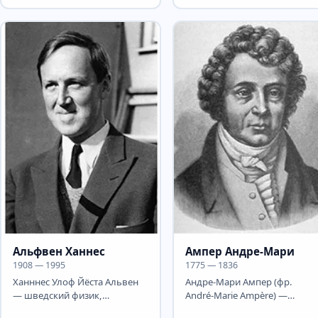
февраля) 1903, Тараща,
математик, академик АН ССС
Киевская губерния — 3...
(1953, член-корреспондент
с...
Альфвен Ханнес
Ампер Андре-Мари
1908 — 1995
1775 — 1836
Ханннес Улоф Йёста Альвен
Андре-Мари Ампер (фр.
— шведский физик,
André-Marie Ampère) —
специалист по физике
великий французский физик,