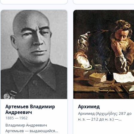
плазмы, лауреат
математик и...
Нобелевской...
Артемьев Владимир
Архимед
Андреевич
Архимед (Ἀρχιμήδης; 287 до
1885 — 1962
н. э. — 212 до н. э.) —
древнегреческий математик,
Владимир Андреевич
физик и инженер из...
Артемьев — выдающийся