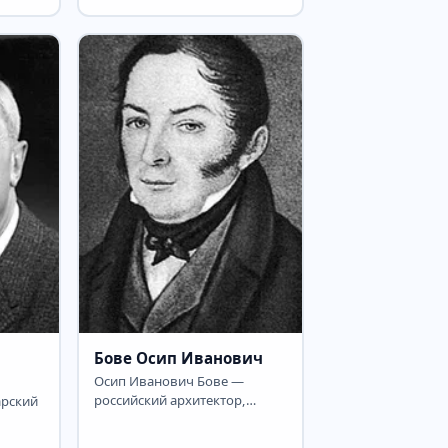
вской
Липманович Бак; 5 марта
1857, Лайжево,
Шавельского...
Бове Осип Иванович
Осип Иванович Бове —
российский архитектор,
арский
знаменитый реконструкцией
Москвы после пожара 1812...
тавший