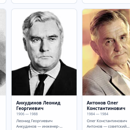
Р
Իսահակի Ալիխանով (20
российский физик, лау
февраля (4 марта) 1904 — 8...
Нобелевской премии по
Анкудинов Леонид
Антонов Олег
Георгиевич
Константинович
1906 — 1988
1984 — 1984
Леонид Георгиевич
Олег Константинович
Анкудинов — инженер-
Антонов — советский