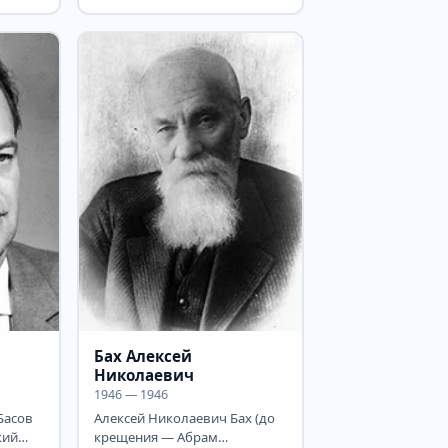
ор
физике и один из...
,...
Бах Алексей
Николаевич
1946 — 1946
Басов
Алексей Николаевич Бах (до
кий
крещения — Абрам