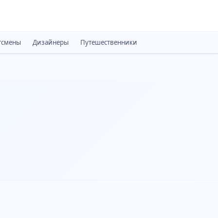
тсмены
Дизайнеры
Путешественники
Монархи
Психоло