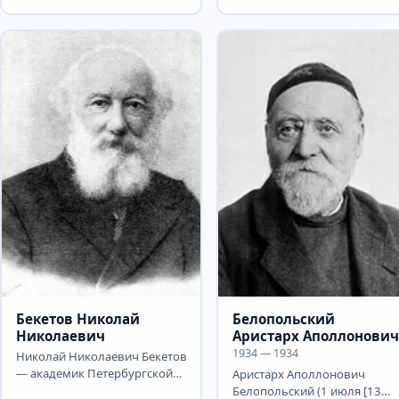
советский конструктор
ракетной техники, пионер...
Бекетов Николай
Белопольский
Николаевич
Аристарх Аполлонович
1934 — 1934
Николай Николаевич Бекетов
— академик Петербургской
Аристарх Аполлонович
АН (с 1886), тайный советник
Белопольский (1 июля [13