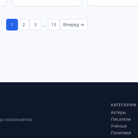
…
1
2
3
13
Вперёд →
КАТЕГОРИИ
Актёры
Писатели
до космонавтов.
Учёные
Политики