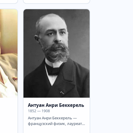
реат
США (1947). Нобелевский...
...
Антуан Анри Беккерель
1852 — 1908
Антуан Анри Беккерель —
французский физик, лауреат
Нобелевской премии по