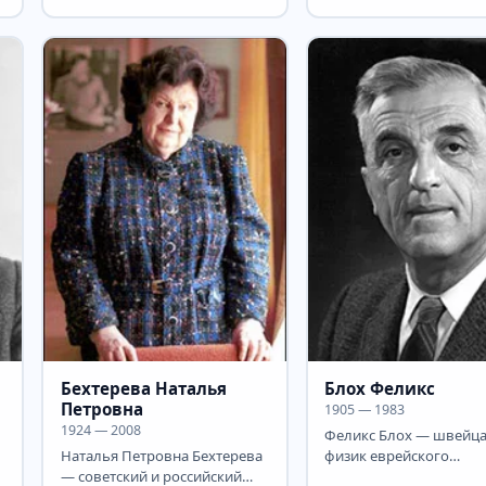
пушкиноведения, директор...
физик, лауреат Нобеле
премии по физике...
Бехтерева Наталья
Блох Феликс
Петровна
1905 — 1983
1924 — 2008
Феликс Блох — швейц
Наталья Петровна Бехтерева
физик еврейского
— советский и российский
происхождения, рабо