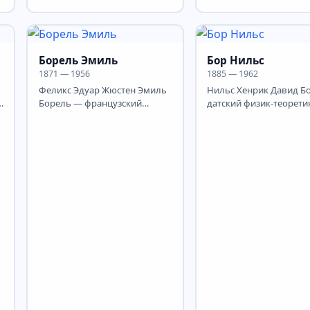
я
нейрофизиолог, крупный
главным образом в США
исследователь мозга....
Борель Эмиль
Бор Нильс
1871 — 1956
1885 — 1962
Феликс Эдуар Жюстен Эмиль
Нильс Хенрик Давид Б
Борель — французский
датский физик-теорети
математик и политический
общественный деятель
деятель. Эмиль Борель...
из создателей...