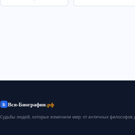
химик. Академик РАН (с 1994
года)....
Вся-Биография
.рф
Б
Судьбы людей, которые изменили мир: от античных философов 