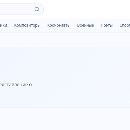
тики
Композиторы
Космонавты
Военные
Поэты
Спор
едставление о