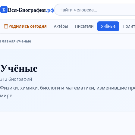
Вся-Биография
.рф
Б
Родились сегодня
Актёры
Писатели
Учёные
Поли
Главная
›
Учёные
Учёные
312 биографий
Физики, химики, биологи и математики, изменившие пр
мире.