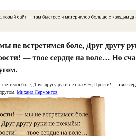
а новый сайт — там быстрее и материалов больше с каждым д
мы не встретимся боле, Друг другу ру
ости! — твое сердце на воле… Но сча
угом.
третимся боле, Друг другу руки не пожмём; Прости! — твое се
 другом.
Михаил Лермонтов