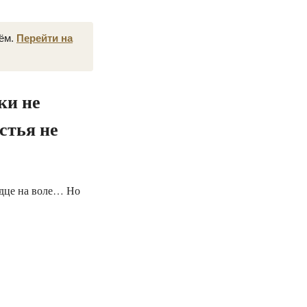
нём.
Перейти на
ки не
стья не
рдце на воле… Но