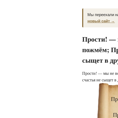
Мы переехали н
новый сайт →
Прости! — 
пожмём; Пр
сыщет в др
Прости! — мы не вс
счастья не сыщет в