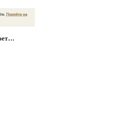
нём.
Перейти на
ноет…