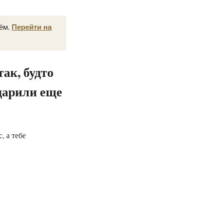
нём.
Перейти на
ак, будто
одарили еще
, а тебе