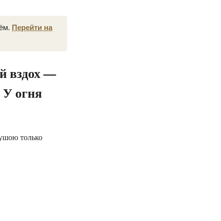
нём.
Перейти на
й вздох —
 У огня
душою только