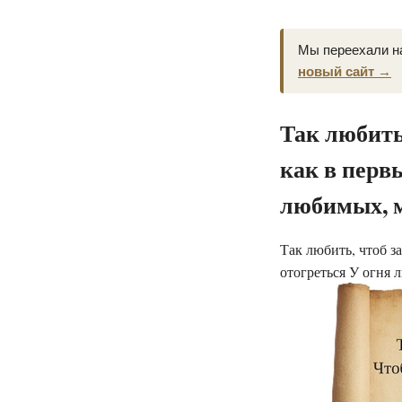
Мы переехали н
новый сайт →
Так любить
как в перв
любимых, м
Так любить, чтоб з
отогреться У огня 