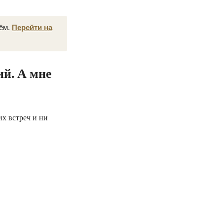
нём.
Перейти на
ий. А мне
их встреч и ни