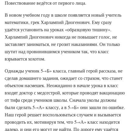
Повествование ведётся от первого лица.
В новом учебном году в школе появляется новый учитель
математики, грек Харлампий Диогенович. Ему сразу
удаётся установить на уроках «образцовую тишину».
Харлампий Диогенович никогда не повышает голос, не
заставляет заниматься, не грозит наказаниями. Он только
шутит над провинившимся учеником так, что класс
взрывается хохотом.
Однажды ученик 5-«Б» класса, главный герой рассказа, не
сделав домашнего задания, ожидает со страхом, что станет
объектом насмешек. Неожиданно в начале урока в класс
входят доктор с медсестрой, которые проводят вакцинацию
от тифа среди учеников школы. Сначала уколы должны
были сделать 5-«А» классу, а в 5-«Б» они зашли по ошибке.
Наш герой решает воспользоваться случаем и вызывается
проводить их, мотивируя тем, что 5-«А» класс находится
далеко, и они его могут не найти. По дороге ему удаётся