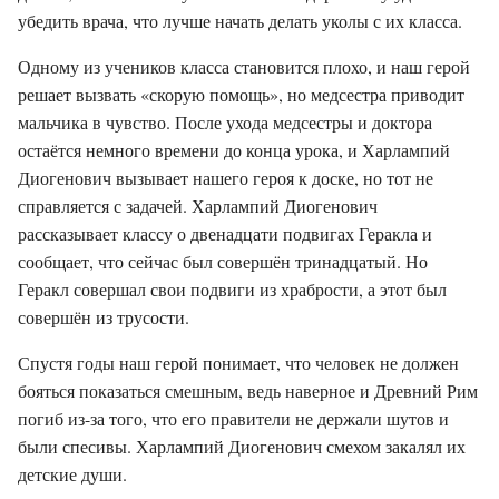
убедить врача, что лучше начать делать уколы с их класса.
Одному из учеников класса становится плохо, и наш герой
решает вызвать «скорую помощь», но медсестра приводит
мальчика в чувство. После ухода медсестры и доктора
остаётся немного времени до конца урока, и Харлампий
Диогенович вызывает нашего героя к доске, но тот не
справляется с задачей. Харлампий Диогенович
рассказывает классу о двенадцати подвигах Геракла и
сообщает, что сейчас был совершён тринадцатый. Но
Геракл совершал свои подвиги из храбрости, а этот был
совершён из трусости.
Спустя годы наш герой понимает, что человек не должен
бояться показаться смешным, ведь наверное и Древний Рим
погиб из-за того, что его правители не держали шутов и
были спесивы. Харлампий Диогенович смехом закалял их
детские души.