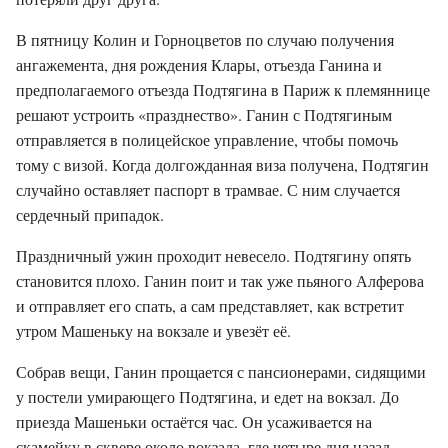
В пятницу Колин и Горноцветов по случаю получения
ангажемента, дня рождения Клары, отъезда Ганина и
предполагаемого отъезда Подтягина в Париж к племяннице
решают устроить «празднество». Ганин с Подтягиным
отправляется в полицейское управление, чтобы помочь
тому с визой. Когда долгожданная виза получена, Подтягин
случайно оставляет паспорт в трамвае. С ним случается
сердечный припадок.
Праздничный ужин проходит невесело. Подтягину опять
становится плохо. Ганин поит и так уже пьяного Алферова
и отправляет его спать, а сам представляет, как встретит
утром Машеньку на вокзале и увезёт её.
Собрав вещи, Ганин прощается с пансионерами, сидящими
у постели умирающего Подтягина, и едет на вокзал. До
приезда Машеньки остаётся час. Он усаживается на
скамейку в сквере около вокзала, где четыре дня назад