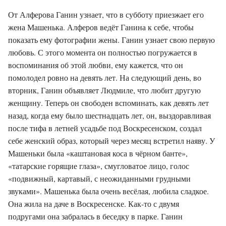
От Алферова Ганин узнает, что в субботу приезжает его
жена Машенька. Алферов ведёт Ганина к себе, чтобы
показать ему фотографии жены. Ганин узнает свою первую
любовь. С этого момента он полностью погружается в
воспоминания об этой любви, ему кажется, что он
помолодел ровно на девять лет. На следующий день, во
вторник, Ганин объявляет Людмиле, что любит другую
женщину. Теперь он свободен вспоминать, как девять лет
назад, когда ему было шестнадцать лет, он, выздоравливая
после тифа в летней усадьбе под Воскресенском, создал
себе женский образ, который через месяц встретил наяву. У
Машеньки была «каштановая коса в чёрном банте»,
«татарские горящие глаза», смугловатое лицо, голос
«подвижный, картавый, с неожиданными грудными
звуками». Машенька была очень весёлая, любила сладкое.
Она жила на даче в Воскресенске. Как-то с двумя
подругами она забралась в беседку в парке. Ганин