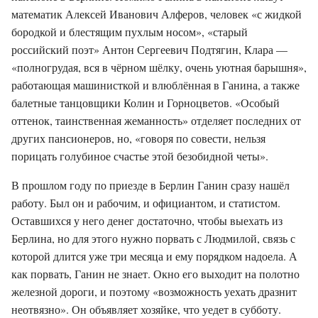
математик Алексей Иванович Алферов, человек «с жидкой
бородкой и блестящим пухлым носом», «старый
российский поэт» Антон Сергеевич Подтягин, Клара —
«полногрудая, вся в чёрном шёлку, очень уютная барышня»,
работающая машинисткой и влюблённая в Ганина, а также
балетные танцовщики Колин и Горноцветов. «Особый
оттенок, таинственная жеманность» отделяет последних от
других пансионеров, но, «говоря по совести, нельзя
порицать голубиное счастье этой безобидной четы».
В прошлом году по приезде в Берлин Ганин сразу нашёл
работу. Был он и рабочим, и официантом, и статистом.
Оставшихся у него денег достаточно, чтобы выехать из
Берлина, но для этого нужно порвать с Людмилой, связь с
которой длится уже три месяца и ему порядком надоела. А
как порвать, Ганин не знает. Окно его выходит на полотно
железной дороги, и поэтому «возможность уехать дразнит
неотвязно». Он объявляет хозяйке, что уедет в субботу.