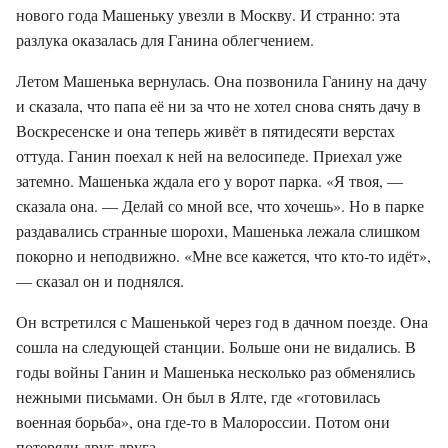
нового года Машеньку увезли в Москву. И странно: эта
разлука оказалась для Ганина облегчением.
Летом Машенька вернулась. Она позвонила Ганину на дачу
и сказала, что папа её ни за что не хотел снова снять дачу в
Воскресенске и она теперь живёт в пятидесяти верстах
оттуда. Ганин поехал к ней на велосипеде. Приехал уже
затемно. Машенька ждала его у ворот парка. «Я твоя, —
сказала она. — Делай со мной все, что хочешь». Но в парке
раздавались странные шорохи, Машенька лежала слишком
покорно и неподвижно. «Мне все кажется, что кто-то идёт»,
— сказал он и поднялся.
Он встретился с Машенькой через год в дачном поезде. Она
сошла на следующей станции. Больше они не видались. В
годы войны Ганин и Машенька несколько раз обменялись
нежными письмами. Он был в Ялте, где «готовилась
военная борьба», она где-то в Малороссии. Потом они
потеряли друг друга.