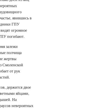
евероятных
 чудовищного
частье, явившись в
рудники ГПУ
 видят огромное
 ГПУ погибают.
омя залежи
мные полчища
ие жертвы
из Смоленской
бает от рук
астий.
сов, держится двое
оцветными яйцами,
дышей. На
раусов невероятных