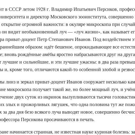
ит в СССР летом 1928 г. Владимир Ипатьевич Персиков, профес
ниверситета и директор Московского зооинститута, совершенно
е открытие огромной важности: в окуляре микроскопа при случ
а он видит необыкновенный луч — «луч жизни», как называет е
ора приват-доцент Петр Степанович Иванов. Под воздействием э
страннейшим образом: идёт бешеное, опрокидывающее все естес
; вновь рождённые амёбы яростно набрасываются друг на друга,
т лучшие и сильнейшие, и эти лучшие ужасны: в два раза превы
 и, кроме того, отличаются какой-то особенной злобой и резвос
 линз и зеркал приват-доцент Иванов сооружает несколько кам
не микроскопа получает такой же, но более мощный луч, и учён
ечение двух суток из икринок вылупливаются тысячи головастико
х злых и прожорливых лягушек, что одна половина тут же пожи
 за два дня безо всякого луча выводят новое, совершенно бесчи
офессора Персикова просачиваются в печать.
ране начинается странная, не известная науке куриная болезнь: 