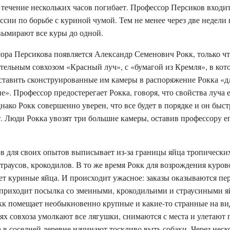
 течение нескольких часов погибает. Профессор Персиков входит
сии по борьбе с куриной чумой. Тем не менее через две недели
вымирают все куры до одной.
ора Персикова появляется Александр Семенович Рокк, только ч
ельным совхозом «Красный луч», с «бумагой из Кремля», в кот
ставить сконструированные им камеры в распоряжение Рокка «д
не». Профессор предостерегает Рокка, говоря, что свойства луча
нако Рокк совершенно уверен, что все будет в порядке и он быс
 Люди Рокка увозят три большие камеры, оставив профессору е
в для своих опытов выписывает из-за границы яйца тропическ
страусов, крокодилов. В то же время Рокк для возрождения куров
т куриные яйца. И происходит ужасное: заказы оказываются пе
 приходит посылка со змеиными, крокодильими и страусиными я
к помещает необыкновенно крупные и какие-то странные на вид
тях совхоза умолкают все лягушки, снимаются с места и улетают 
а в соседней деревне начинают тоскливо выть собаки. Через неск