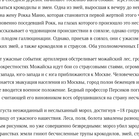
ться крокодилы и змеи. Одна из змей, выросшая к вечеру до н
 на жену Рокка Маню, которая становится первой жертвой этого
овенно поседевший Рокк, на глазах которого произошло это нес
ассказывает о чудовищном происшествии в совхозе, однако сот
з плодом галлюцинации. Однако, приехав в совхоз, они с ужасом
ких змей, а также крокодилов и страусов. Оба уполномоченных
т ужасные события: артиллерия обстреливает можайский лес, гр
 окрестностях Можайска идут бои со страусовыми стаями, огро
запада, юго-запада и с юга приближаются к Москве. Человеческ
нается эвакуация населения из Москвы, город полон беженцев 
е вводится военное положение. Бедный профессор Персиков поги
, считающей его виновником всех обрушившихся на страну несч
августа неожиданный и неслыханный мороз, достигнув −18 граду
олицу от ужасного нашествия. Леса, поля, болота завалены разн
м рисунком, но уже совершенно безвредными: мороз убил заро
ранствах земли гниют бесчисленные трупы крокодилов, змей, ст