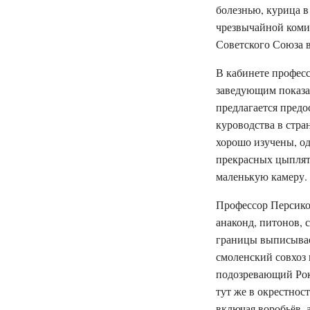
болезнью, курица в
чрезвычайной комис
Советского Союза 
В кабинете професс
заведующим показат
предлагается предо
куроводства в стра
хорошо изучены, од
прекрасных цыплят.
маленькую камеру.
Профессор Персико
анаконд, питонов, 
границы выписывае
смоленский совхоз
подозревающий Рок
тут же в окрестнос
включая воробьёв, 