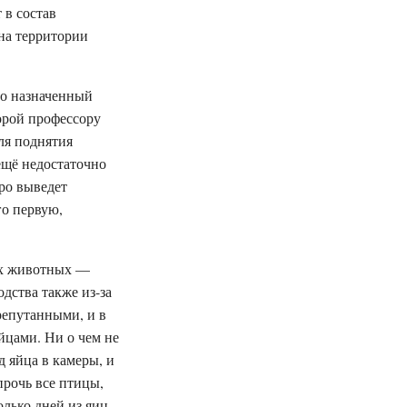
 в состав
 на территории
то назначенный
орой профессору
ля поднятия
 ещё недостаточно
тро выведет
го первую,
их животных —
одства также из-за
репутанными, и в
йцами. Ни о чем не
 яйца в камеры, и
прочь все птицы,
олько дней из яиц