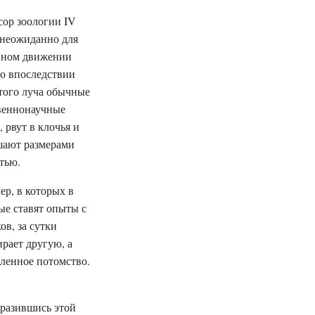
сор зоологии IV
 неожиданно для
айном движении
го впоследствии
того луча обычные
твеннонаучные
 рвут в клочья и
шают размерами
тью.
ер, в которых в
ые ставят опыты с
в, за сутки
рает другую, а
сленное потомство.
заразившись этой