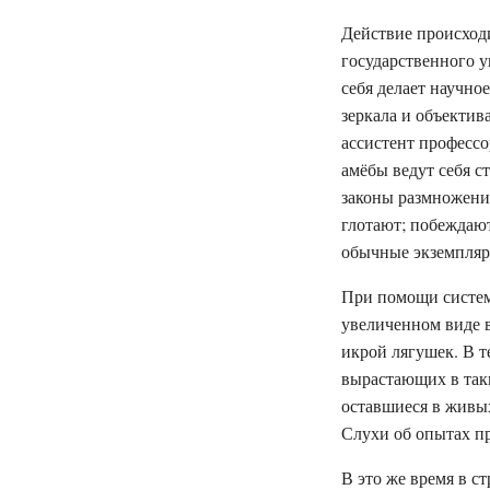
Действие происход
государственного у
себя делает научно
зеркала и объектив
ассистент професс
амёбы ведут себя 
законы размножение
глотают; побеждаю
обычные экземпляры
При помощи системы
увеличенном виде в
икрой лягушек. В т
вырастающих в таки
оставшиеся в живых
Слухи об опытах пр
В это же время в ст