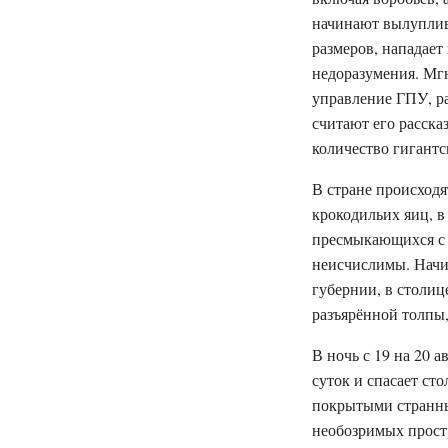
начинают вылуплива
размеров, нападает
недоразумения. Мгн
управление ГПУ, р
считают его расска
количество гигантс
В стране происходя
крокодильих яиц, в
пресмыкающихся с 
неисчислимы. Начи
губернии, в столиц
разъярённой толпы
В ночь с 19 на 20 
суток и спасает ст
покрытыми странны
необозримых прост