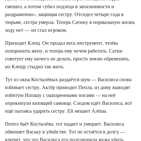
смешил, а потом «убил подлеца в запальчивости и
раздражении», защищая сестру. Отсидел четыре года в
тюрьме, сестра умерла. Теперь Сатину в нормальную жизнь
ходу нет — он стал игроком.
Приходит Клещ. Он продал весь инструмент, чтобы
похоронить жену, и теперь ему нечем работать. Сатин
советует ему ничего не делать, просто землю обременять,
но Клещу стыдно так жить.
Тут из окна Костылёвых раздаётся шум — Василиса снова
избивает сестру. Актёр приводит Пепла, из дому выводят
избитую Наташу с ошпаренными ногами — на неё
опрокинули кипящий самовар. Следом идёт Василиса, всё
ещё пытаясь ударить сестру. Ей мешает Алёша.
Пепел бьёт Костылёва, тот падает и умирает. Василиса
обвиняет Ваську в убийстве. Тот не остаётся в долгу —
кричит, что это Василиса его подговорила мужа убить.