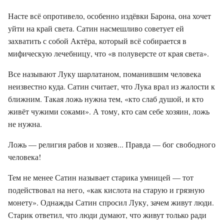
Насте всё опротивело, особенно издёвки Барона, она хочет
уйти на край света. Сатин насмешливо советует ей
захватить с собой Актёра, который всё собирается в
мифическую лечебницу, что «в полуверсте от края света».
Все называют Луку шарлатаном, поманившим человека
неизвестно куда. Сатин считает, что Лука врал из жалости к
ближним. Такая ложь нужна тем, «кто слаб душой, и кто
живёт чужими соками». А тому, кто сам себе хозяин, ложь
не нужна.
Ложь — религия рабов и хозяев... Правда — бог свободного
человека!
Тем не менее Сатин называет старика умницей — тот
подействовал на него, «как кислота на старую и грязную
монету». Однажды Сатин спросил Луку, зачем живут люди.
Старик ответил, что люди думают, что живут только ради