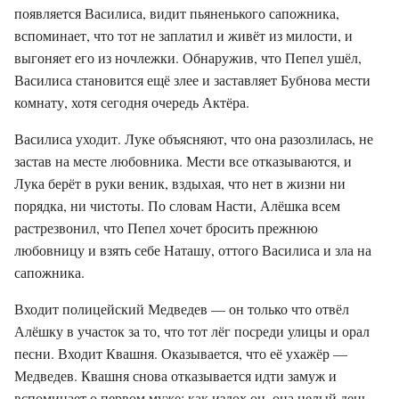
появляется Василиса, видит пьяненького сапожника,
вспоминает, что тот не заплатил и живёт из милости, и
выгоняет его из ночлежки. Обнаружив, что Пепел ушёл,
Василиса становится ещё злее и заставляет Бубнова мести
комнату, хотя сегодня очередь Актёра.
Василиса уходит. Луке объясняют, что она разозлилась, не
застав на месте любовника. Мести все отказываются, и
Лука берёт в руки веник, вздыхая, что нет в жизни ни
порядка, ни чистоты. По словам Насти, Алёшка всем
растрезвонил, что Пепел хочет бросить прежнюю
любовницу и взять себе Наташу, оттого Василиса и зла на
сапожника.
Входит полицейский Медведев — он только что отвёл
Алёшку в участок за то, что тот лёг посреди улицы и орал
песни. Входит Квашня. Оказывается, что её ухажёр —
Медведев. Квашня снова отказывается идти замуж и
вспоминает о первом муже: как издох он, она целый день