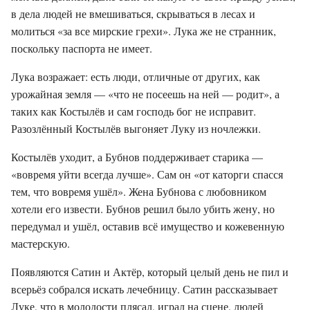
в дела людей не вмешиваться, скрываться в лесах и
молиться «за все мирские грехи». Лука же не странник,
поскольку паспорта не имеет.
Лука возражает: есть люди, отличные от других, как
урожайная земля — «что не посеешь на ней — родит», а
таких как Костылёв и сам господь бог не исправит.
Разозлённый Костылёв выгоняет Луку из ночлежки.
Костылёв уходит, а Бубнов поддерживает старика —
«вовремя уйти всегда лучше». Сам он «от каторги спасся
тем, что вовремя ушёл». Жена Бубнова с любовником
хотели его извести. Бубнов решил было убить жену, но
передумал и ушёл, оставив всё имущество и кожевенную
мастерскую.
Появляются Сатин и Актёр, который целый день не пил и
всерьёз собрался искать лечебницу. Сатин рассказывает
Луке, что в молодости плясал, играл на сцене, людей