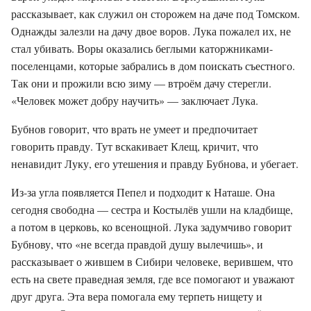
рассказывает, как служил он сторожем на даче под Томском.
Однажды залезли на дачу двое воров. Лука пожалел их, не
стал убивать. Воры оказались беглыми каторжниками-
поселенцами, которые забрались в дом поискать съестного.
Так они и прожили всю зиму — втроём дачу стерегли.
«Человек может добру научить» — заключает Лука.
Бубнов говорит, что врать не умеет и предпочитает
говорить правду. Тут вскакивает Клещ, кричит, что
ненавидит Луку, его утешения и правду Бубнова, и убегает.
Из-за угла появляется Пепел и подходит к Наташе. Она
сегодня свободна — сестра и Костылёв ушли на кладбище,
а потом в церковь, ко всенощной. Лука задумчиво говорит
Бубнову, что «не всегда правдой душу вылечишь», и
рассказывает о жившем в Сибири человеке, верившем, что
есть на свете праведная земля, где все помогают и уважают
друг друга. Эта вера помогала ему терпеть нищету и