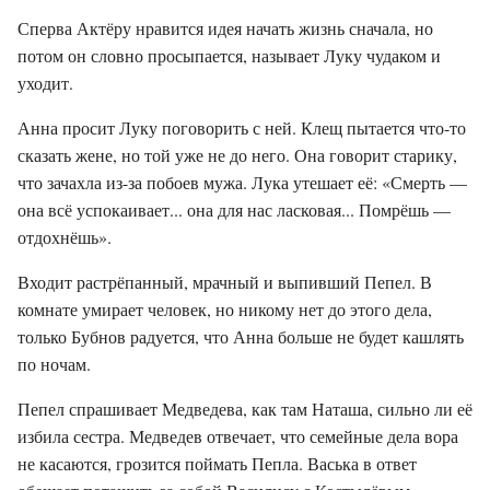
Сперва Актёру нравится идея начать жизнь сначала, но
потом он словно просыпается, называет Луку чудаком и
уходит.
Анна просит Луку поговорить с ней. Клещ пытается что-то
сказать жене, но той уже не до него. Она говорит старику,
что зачахла из-за побоев мужа. Лука утешает её: «Смерть —
она всё успокаивает... она для нас ласковая... Помрёшь —
отдохнёшь».
Входит растрёпанный, мрачный и выпивший Пепел. В
комнате умирает человек, но никому нет до этого дела,
только Бубнов радуется, что Анна больше не будет кашлять
по ночам.
Пепел спрашивает Медведева, как там Наташа, сильно ли её
избила сестра. Медведев отвечает, что семейные дела вора
не касаются, грозится поймать Пепла. Васька в ответ