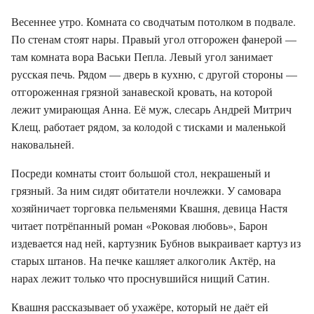
Весеннее утро. Комната со сводчатым потолком в подвале.
По стенам стоят нары. Правый угол отгорожен фанерой —
там комната вора Васьки Пепла. Левый угол занимает
русская печь. Рядом — дверь в кухню, с другой стороны —
отгороженная грязной занавеской кровать, на которой
лежит умирающая Анна. Её муж, слесарь Андрей Митрич
Клещ, работает рядом, за колодой с тисками и маленькой
наковальней.
Посреди комнаты стоит большой стол, некрашеный и
грязный. За ним сидят обитатели ночлежки. У самовара
хозяйничает торговка пельменями Квашня, девица Настя
читает потрёпанный роман «Роковая любовь», Барон
издевается над ней, картузник Бубнов выкраивает картуз из
старых штанов. На печке кашляет алкоголик Актёр, на
нарах лежит только что проснувшийся нищий Сатин.
Квашня рассказывает об ухажёре, который не даёт ей