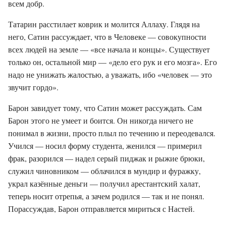
всем добр.
Татарин расстилает коврик и молится Аллаху. Глядя на
него, Сатин рассуждает, что в Человеке — совокупности
всех людей на земле — «все начала и концы». Существует
только он, остальной мир — «дело его рук и его мозга». Его
надо не унижать жалостью, а уважать, ибо «человек — это
звучит гордо».
Барон завидует тому, что Сатин может рассуждать. Сам
Барон этого не умеет и боится. Он никогда ничего не
понимал в жизни, просто плыл по течению и переодевался.
Учился — носил форму студента, женился — примерил
фрак, разорился — надел серый пиджак и рыжие брюки,
служил чиновником — облачился в мундир и фуражку,
украл казённые деньги — получил арестантский халат,
теперь носит отрепья, а зачем родился — так и не понял.
Порассуждав, Барон отправляется мириться с Настей.