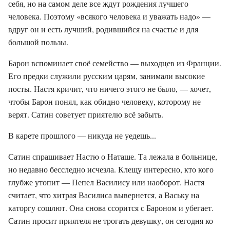
себя, но на самом деле все ждут рождения лучшего
человека. Поэтому «всякого человека и уважать надо» —
вдруг он и есть лучший, родившийся на счастье и для
большой пользы.
Барон вспоминает своё семейство — выходцев из Франции.
Его предки служили русским царям, занимали высокие
посты. Настя кричит, что ничего этого не было, — хочет,
чтобы Барон понял, как обидно человеку, которому не
верят. Сатин советует приятелю всё забыть.
В карете прошлого — никуда не уедешь...
Сатин спрашивает Настю о Наташе. Та лежала в больнице,
но недавно бесследно исчезла. Клещу интересно, кто кого
глубже утопит — Пепел Василису или наоборот. Настя
считает, что хитрая Василиса вывернется, а Ваську на
каторгу сошлют. Она снова ссорится с Бароном и убегает.
Сатин просит приятеля не трогать девушку, он сегодня ко