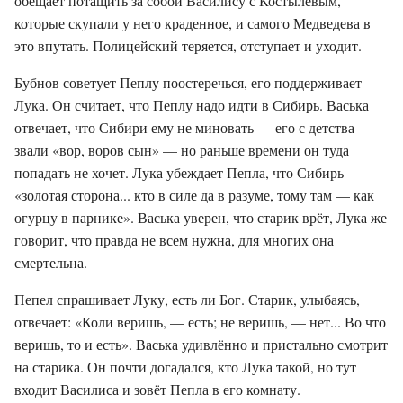
обещает потащить за собой Василису с Костылёвым,
которые скупали у него краденное, и самого Медведева в
это впутать. Полицейский теряется, отступает и уходит.
Бубнов советует Пеплу поостеречься, его поддерживает
Лука. Он считает, что Пеплу надо идти в Сибирь. Васька
отвечает, что Сибири ему не миновать — его с детства
звали «вор, воров сын» — но раньше времени он туда
попадать не хочет. Лука убеждает Пепла, что Сибирь —
«золотая сторона... кто в силе да в разуме, тому там — как
огурцу в парнике». Васька уверен, что старик врёт, Лука же
говорит, что правда не всем нужна, для многих она
смертельна.
Пепел спрашивает Луку, есть ли Бог. Старик, улыбаясь,
отвечает: «Коли веришь, — есть; не веришь, — нет... Во что
веришь, то и есть». Васька удивлённо и пристально смотрит
на старика. Он почти догадался, кто Лука такой, но тут
входит Василиса и зовёт Пепла в его комнату.