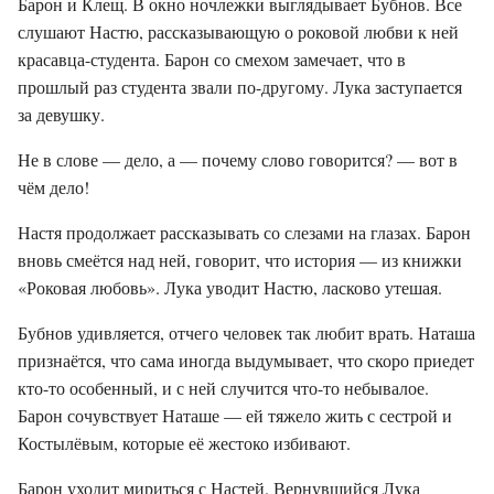
Барон и Клещ. В окно ночлежки выглядывает Бубнов. Все
слушают Настю, рассказывающую о роковой любви к ней
красавца-студента. Барон со смехом замечает, что в
прошлый раз студента звали по-другому. Лука заступается
за девушку.
Не в слове — дело, а — почему слово говорится? — вот в
чём дело!
Настя продолжает рассказывать со слезами на глазах. Барон
вновь смеётся над ней, говорит, что история — из книжки
«Роковая любовь». Лука уводит Настю, ласково утешая.
Бубнов удивляется, отчего человек так любит врать. Наташа
признаётся, что сама иногда выдумывает, что скоро приедет
кто-то особенный, и с ней случится что-то небывалое.
Барон сочувствует Наташе — ей тяжело жить с сестрой и
Костылёвым, которые её жестоко избивают.
Барон уходит мириться с Настей. Вернувшийся Лука