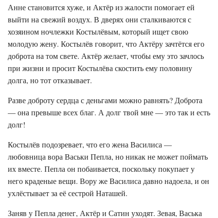
Анне становится хуже, и Актёр из жалости помогает ей
выйти на свежий воздух. В дверях они сталкиваются с
хозяином ночлежки Костылёвым, который ищет свою
молодую жену. Костылёв говорит, что Актёру зачтётся его
доброта на том свете. Актёр желает, чтобы ему это зачлось
при жизни и просит Костылёва скостить ему половину
долга, но тот отказывает.
Разве доброту сердца с деньгами можно равнять? Доброта
— она превыше всех благ. А долг твой мне — это так и есть
долг!
Костылёв подозревает, что его жена Василиса —
любовница вора Васьки Пепла, но никак не может поймать
их вместе. Пепла он побаивается, поскольку покупает у
него краденые вещи. Вору же Василиса давно надоела, и он
ухлёстывает за её сестрой Наташей.
Заняв у Пепла денег, Актёр и Сатин уходят. Зевая, Васька