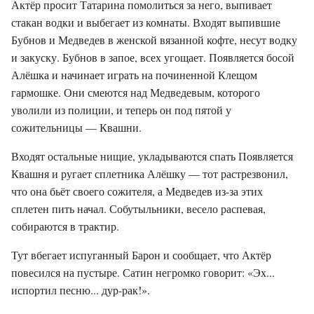
Актёр просит Татарина помолиться за него, выпивает
стакан водки и выбегает из комнаты. Входят выпившие
Бубнов и Медведев в женской вязанной кофте, несут водку
и закуску. Бубнов в запое, всех угощает. Появляется босой
Алёшка и начинает играть на починенной Клещом
гармошке. Они смеются над Медведевым, которого
уволили из полиции, и теперь он под пятой у
сожительницы — Квашни.
Входят остальные нищие, укладываются спать Появляется
Квашня и ругает сплетника Алёшку — тот растрезвонил,
что она бьёт своего сожителя, а Медведев из-за этих
сплетен пить начал. Собутыльники, весело распевая,
собираются в трактир.
Тут вбегает испуганный Барон и сообщает, что Актёр
повесился на пустыре. Сатин негромко говорит: «Эх...
испортил песню... дур-рак!».