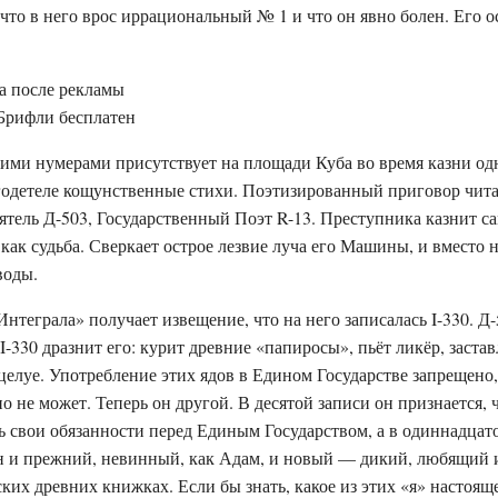
 что в него врос иррациональный № 1 и что он явно болен. Его 
а после рекламы
 Брифли бесплатен
гими нумерами присутствует на площади Куба во время казни од
годетеле кощунственные стихи. Поэтизированный приговор чит
тель Д-503, Государственный Поэт R-13. Преступника казнит са
как судьба. Сверкает острое лезвие луча его Машины, и вместо
воды.
Интеграла» получает извещение, что на него записалась I-330. Д-
I-330 дразнит его: курит древние «папиросы», пьёт ликёр, застав
оцелуе. Употребление этих ядов в Едином Государстве запрещено
но не может. Теперь он другой. В десятой записи он признается, 
 свои обязанности перед Единым Государством, а в одиннадцат
он и прежний, невинный, как Адам, и новый — дикий, любящий
ских древних книжках. Если бы знать, какое из этих «я» настоящ