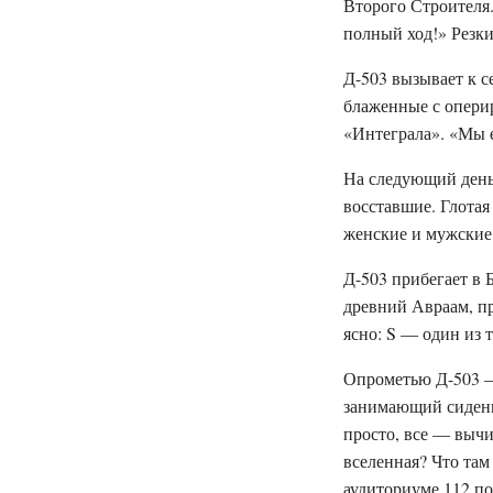
Второго Строителя.
полный ход!» Резки
Д-503 вызывает к с
блаженные с опери
«Интеграла». «Мы е
На следующий день 
восставшие. Глотая
женские и мужские 
Д-503 прибегает в 
древний Авраам, пр
ясно: S — один из те
Опрометью Д-503 —
занимающий сиденье
просто, все — вычи
вселенная? Что там
аудиториуме 112 по