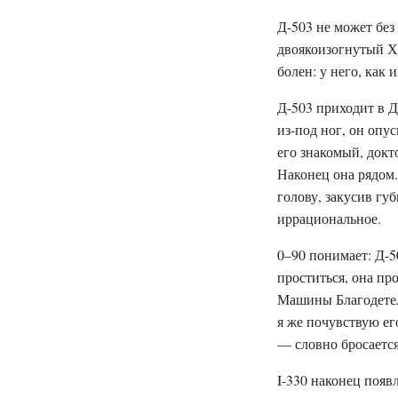
Д-503 не может без
двоякоизогнутый Хр
болен: у него, как 
Д-503 приходит в Д
из-под ног, он опус
его знакомый, докто
Наконец она рядом. 
голову, закусив губ
иррациональное.
0–90 понимает: Д-5
проститься, она пр
Машины Благодетел
я же почувствую его
— словно бросается
I-330 наконец появ