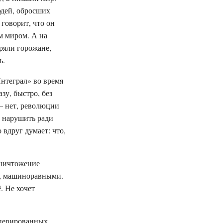
юдей, обросших
 говорит, что он
м миром. А на
ряли горожане,
ь.
Интеграл» во время
зу, быстро, без
— нет, революции
о нарушить ради
 вдруг думает: что,
уничтожение
и, машиноравными.
. Не хочет
оперированных.