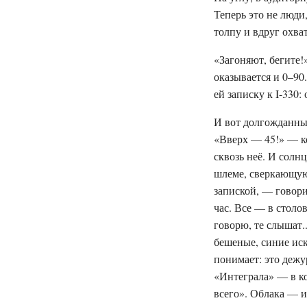
Теперь это не люди
толпу и вдруг охва
«Загоняют, бегите!»
оказывается и 0–90
ей записку к I-330:
И вот долгожданны
«Вверх — 45!» — ко
сквозь неё. И солн
шлеме, сверкающую,
запиской, — говори
час. Все — в столо
говорю, те слышат..
бешеные, синие иск
понимает: это дежу
«Интеграла» — в ко
всего». Облака — и