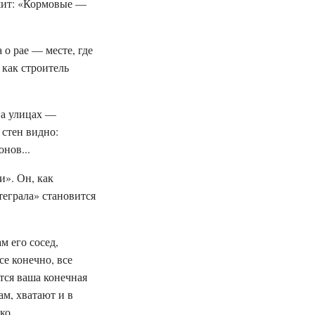
ышит: «Кормовые —
 о рае — месте, где
как строитель
На улицах —
 стен видно:
нов...
и». Он, как
теграла» становится
 его сосед,
е конечно, все
тся ваша конечная
ам, хватают и в
о...