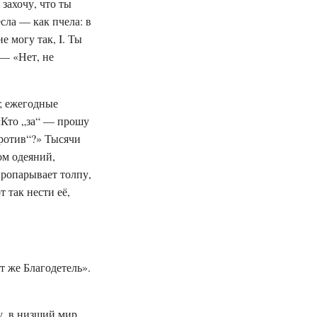
 захочу, что ты
сла — как пчела: в
е могу так, I. Ты
 — «Нет, не
; ежегодные
«Кто „за“ — прошу
против“?» Тысячи
ом одеяний,
пропарывает толпу,
т так нести её,
т же Благодетель».
у, в низший мир.