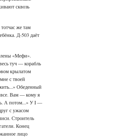
хивают сквозь
 тотчас же там
ебёнка. Д-503 даёт
 члены «Мефи».
весь туч — корабль
ховом крылатом
мне с твоей
жить...» Обеденный
 все. Вам — кому я
. А потом...» У I —
друг с ужасом
аписи. Строитель
гатели. Конец
рканное лицо