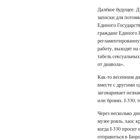
Далёкое будущее. Д
записки для потом
Единого Государств
граждане Единого Г
регламентированну
работу, выходят на
табель сексуальных
от диавола».
Как-то весенним дн
вместе с другими 
заговаривает незна
или бровях. I-330, 
Через несколько дн
музее рояль, хаос 
когда I-330 просит
отправиться в Бюро