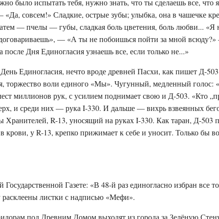
но было испытать тебя, нужно знать, что ты сделаешь все, что я
 «Да, совсем!» Сладкие, острые зубы; улыбка, она в чашечке кре
атем — пчелы — губы, сладкая боль цветения, боль любви... «Я н
едоговариваешь», — «А ты не побоишься пойти за мной всюду?»
 после Дня Единогласия узнаешь все, если только не...»
День Единогласия, нечто вроде древней Пасхи, как пишет Д-503
я, торжество воли единого «Мы». Чугунный, медленный голос: 
ест миллионов рук, с усилием поднимает свою и Д-503. «Кто „
ерх, и среди них — рука I-330. И дальше — вихрь взвеянных бег
 Хранителей, R-13, уносящий на руках I-330. Как таран, Д-503 
в крови, у R-13, крепко прижимает к себе и уносит. Только бы во
й Государственной Газете: «В 48-й раз единогласно избран все то
у расклеены листки с надписью «Мефи».
оридорам под Древним Домом выходят из города за Зелёную Стен