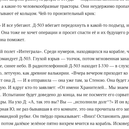
, а какие-то человекообразные тракторы. Они неудержимо пропа
тывают её кольцом. Чей-то пронзительный крик:
 И все убегают. Д-503 вбегает передохнуть в какой-то подъезд, и
. Она тоже не хочет операции и просит спасти её и их будущего р
 она поможет.
й полет «Интеграла». Среди нумеров, находящихся на корабле,
мандует Д-503. Глухой взрыв — толчок, потом мгновенная зана
це, синее небо. В радиотелефонной Д-503 находит I-330 — в слу
 летучую, как древние валькирии. «Вчера вечером приходит ко 
т она Д. — И я отправила — она уже там, за Стеною. Она будет 
вую. И вдруг кто-то заявляет: «От имени Хранителей... Мы знаем
. Испытание будет доведено до конца, вы не посмеете его сорвать
ры. На ухо Д: «А, так это вы? Вы — „исполнили долг“?» И он в
рная Ю, не раз бывавшая в его комнате, это она прочитала его з
мандной рубке. Он твёрдо приказывает: «Вниз! Остановить дви
 потом далёкое зелёное пятно вихрем мчится на корабль. Искове