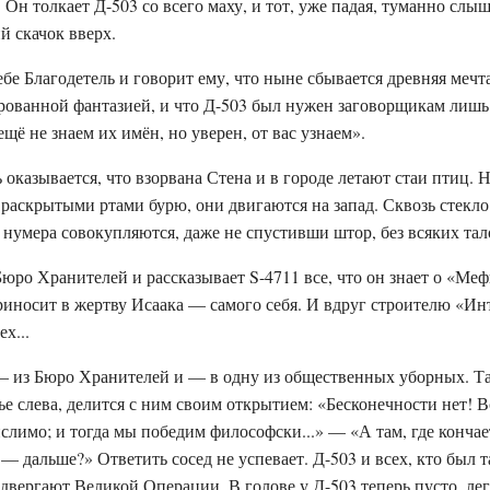
 Он толкает Д-503 со всего маху, и тот, уже падая, туманно сл
й скачок вверх.
ебе Благодетель и говорит ему, что ныне сбывается древняя мечта
рованной фантазией, и что Д-503 был нужен заговорщикам лишь 
щё не знаем их имён, но уверен, от вас узнаем».
оказывается, что взорвана Стена и в городе летают стаи птиц. 
 раскрытыми ртами бурю, они двигаются на запад. Сквозь стекло
нумера совокупляются, даже не спустивши штор, без всяких тало
Бюро Хранителей и рассказывает S-4711 все, что он знает о «Меф
иносит в жертву Исаака — самого себя. И вдруг строителю «Ин
х...
 из Бюро Хранителей и — в одну из общественных уборных. Там
 слева, делится с ним своим открытием: «Бесконечности нет! Вс
слимо; и тогда мы победим философски...» — «А там, где кончае
 — дальше?» Ответить сосед не успевает. Д-503 и всех, кто был т
двергают Великой Операции. В голове у Д-503 теперь пусто, легк