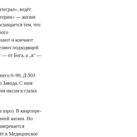
теграл», ведёт
истории» — жизни
схищается тем, что
рого
инают и кончают
еделяют подходящий
 — от Бога, а „я“ —
него 0–90, Д-503
 Завода. С ним
им иксом в глазах
 аэро). В квартире-
евней жизни. Но
амеревается
дёт в Медицинское