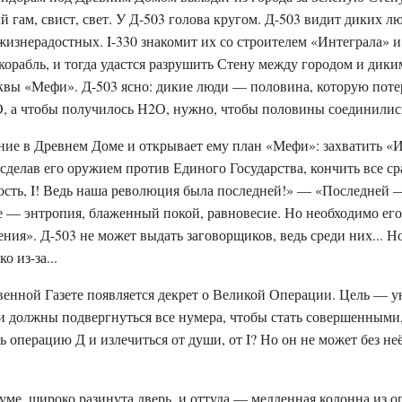
 гам, свист, свет. У Д-503 голова кругом. Д-503 видит диких л
жизнерадостных. I-330 знакомит их со строителем «Интеграла» и
корабль, и тогда удастся разрушить Стену между городом и дики
квы «Мефи». Д-503 ясно: дикие люди — половина, которую поте
О, а чтобы получилось Н2О, нужно, чтобы половины соединилис
ание в Древнем Доме и открывает ему план «Мефи»: захватить «
 сделав его оружием против Единого Государства, кончить все сра
пость, I! Ведь наша революция была последней!» — «Последней 
е — энтропия, блаженный покой, равновесие. Но необходимо ег
ния». Д-503 не может выдать заговорщиков, ведь среди них... Но
о из-за...
венной Газете появляется декрет о Великой Операции. Цель — 
и должны подвергнуться все нумера, чтобы стать совершенным
ь операцию Д и излечиться от души, от I? Но он не может без неё
иуме, широко разинута дверь, и оттуда — медленная колонна из 