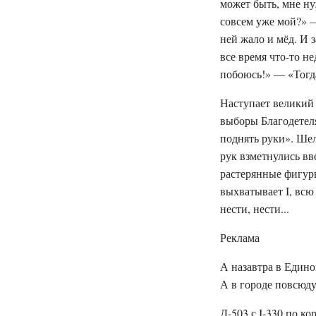
может быть, мне нуж
совсем уже мой?» —
ней жало и мёд. И з
все время что-то н
побоюсь!» — «Тогда
Наступает великий 
выборы Благодетел
поднять руки». Шел
рук взметнулись вв
растерянные фигуры
выхватывает I, всю 
нести, нести...
Реклама
А назавтра в Едино
А в городе повсюд
Д-503 с I-330 по к