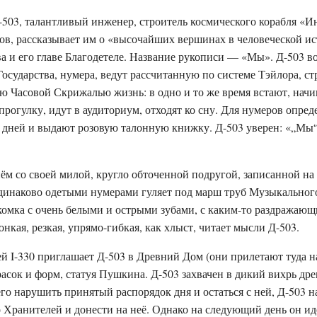
-503, талантливый инженер, строитель космического корабля «Ин
ков, рассказывает им о «высочайших вершинах в человеческой 
а и его главе Благодетеле. Название рукописи — «Мы». Д-503 во
осударства, нумера, ведут рассчитанную по системе Тэйлора, ст
ю Часовой Скрижалью жизнь: в одно и то же время встают, нач
 прогулку, идут в аудиториум, отходят ко сну. Для нумеров опр
 дней и выдают розовую талонную книжку. Д-503 уверен: «„Мы“
ём со своей милой, кругло обточенной подругой, записанной на 
одинаково одетыми нумерами гуляет под марш труб Музыкального
комка с очень белыми и острыми зубами, с каким-то раздражающ
тонкая, резкая, упрямо-гибкая, как хлыст, читает мысли Д-503.
ей I-330 приглашает Д-503 в Древний Дом (они прилетают туда на
красок и форм, статуя Пушкина. Д-503 захвачен в дикий вихрь др
 его нарушить принятый распорядок дня и остаться с ней, Д-503 н
 Хранителей и донести на неё. Однако на следующий день он и