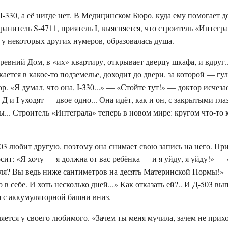
 I-330, а её нигде нет. В Медицинском Бюро, куда ему помогает 
анитель S-4711, приятель I, выясняется, что строитель «Интегр
и у некоторых других нумеров, образовалась душа.
ревний Дом, в «их» квартиру, открывает дверцу шкафа, и вдруг..
кается в какое-то подземелье, доходит до двери, за которой — гу
р. «Я думал, что она, I-330...» — «Стойте тут!» — доктор исчеза
Д и I уходят — двое-одно... Она идёт, как и он, с закрытыми гла
ы... Строитель «Интеграла» теперь в новом мире: кругом что-то 
03 любит другую, поэтому она снимает свою запись на него. Пр
осит: «Я хочу — я должна от вас ребёнка — и я уйду, я уйду!» — 
я? Вы ведь ниже сантиметров на десять Материнской Нормы!» 
 в себе. И хоть несколько дней...» Как отказать ей?.. И Д-503 вы
 с аккумуляторной башни вниз.
ляется у своего любимого. «Зачем ты меня мучила, зачем не при