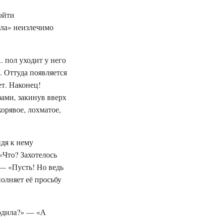
дойти
ала» неизлечимо
. пол уходит у него
л. Оттуда появляется
ет. Наконец!
зами, закинув вверх
корявое, лохматое,
идя к нему
«Что? Захотелось
— «Пусть! Но ведь
полняет её просьбу
ходила?» — «А