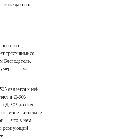
освобождают от
ного поэта,
ает трясущимися
м Благодетель,
 нумера — лужа
503 является к ней
ляет и Д-503
, и Д-503 должен
что гибнет и больше
ой — что в нем
 и ревнующий,
ее!