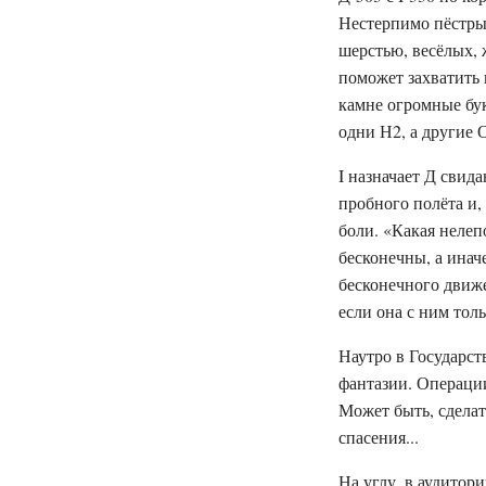
Нестерпимо пёстрый
шерстью, весёлых, 
поможет захватить 
камне огромные бу
одни Н2, а другие 
I назначает Д свид
пробного полёта и,
боли. «Какая неле
бесконечны, а инач
бесконечного движе
если она с ним тольк
Наутро в Государст
фантазии. Операци
Может быть, сделат
спасения...
На углу, в аудитор